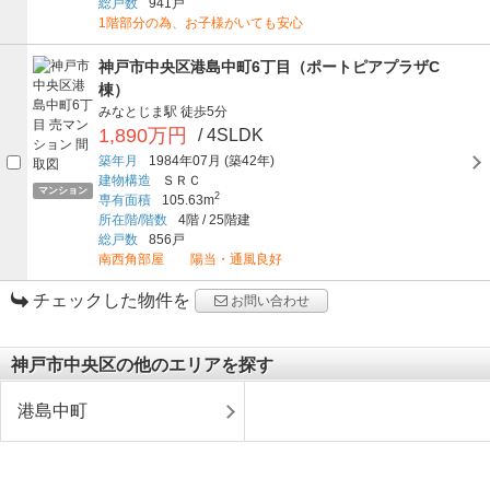
総戸数
941戸
1階部分の為、お子様がいても安心
神戸市中央区港島中町6丁目（ポートピアプラザC
棟）
みなとじま駅
徒歩5分
1,890万円
/ 4SLDK
築年月
1984年07月
(築42年)
建物構造
ＳＲＣ
マンション
2
専有面積
105.63m
所在階/階数
4階
/
25階建
総戸数
856戸
南西角部屋 陽当・通風良好
チェックした物件を
お問い合わせ
神戸市中央区の他のエリアを探す
港島中町