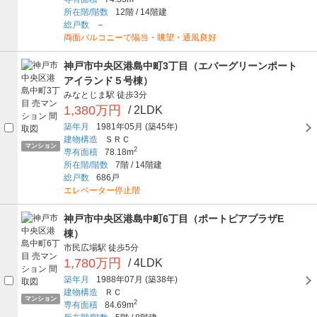
所在階/階数
12階
/
14階建
総戸数
－
両面バルコニーで陽当・眺望・通風良好
神戸市中央区港島中町3丁目（エバーグリーンポート
アイランド５号棟）
みなとじま駅
徒歩3分
1,380万円
/ 2LDK
築年月
1981年05月
(築45年)
建物構造
ＳＲＣ
マンション
2
専有面積
78.18m
所在階/階数
7階
/
14階建
総戸数
686戸
エレベーター停止階
神戸市中央区港島中町6丁目（ポートピアプラザE
棟）
市民広場駅
徒歩5分
1,780万円
/ 4LDK
築年月
1988年07月
(築38年)
建物構造
ＲＣ
マンション
2
専有面積
84.69m