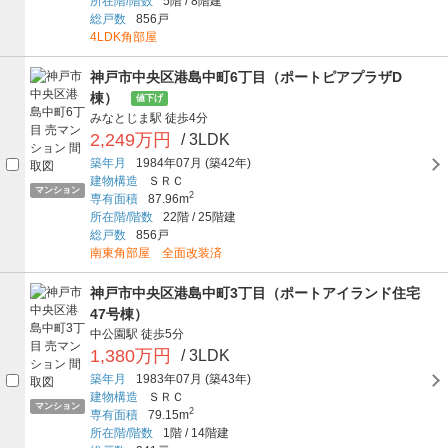
所在階/階数
5階
/
8階建
総戸数
856戸
4LDK角部屋
神戸市中央区港島中町6丁目（ポートピアプラザD
棟）
値下げ
みなとじま駅
徒歩4分
2,249万円
/ 3LDK
築年月
1984年07月
(築42年)
建物構造
ＳＲＣ
マンション
2
専有面積
87.96m
所在階/階数
22階
/
25階建
総戸数
856戸
南東角部屋 全面改装済
神戸市中央区港島中町3丁目（ポートアイランド住宅
47号棟）
中公園駅
徒歩5分
1,380万円
/ 3LDK
築年月
1983年07月
(築43年)
建物構造
ＳＲＣ
マンション
2
専有面積
79.15m
所在階/階数
1階
/
14階建