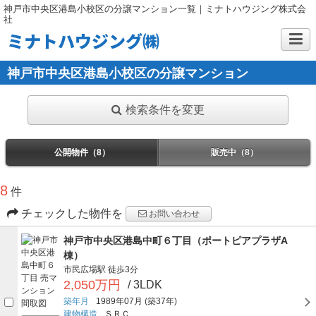
神戸市中央区港島小校区の分譲マンション一覧｜ミナトハウジング株式会
社
ミナトハウジング㈱
神戸市中央区港島小校区の分譲マンション
検索条件を変更
公開物件（8）
販売中（8）
8
件
チェックした物件を
お問い合わせ
神戸市中央区港島中町６丁目（ポートピアプラザA
棟）
市民広場駅
徒歩3分
2,050万円
/ 3LDK
築年月
1989年07月
(築37年)
建物構造
ＳＲＣ