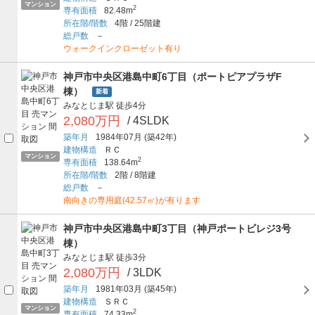
マンション
2
専有面積
82.48m
所在階/階数
4階
/
25階建
総戸数
－
ウォークインクローゼット有り
神戸市中央区港島中町6丁目（ポートピアプラザF
棟）
新着
みなとじま駅
徒歩4分
2,080万円
/ 4SLDK
築年月
1984年07月
(築42年)
建物構造
ＲＣ
マンション
2
専有面積
138.64m
所在階/階数
2階
/
8階建
総戸数
－
南向きの専用庭(42.57㎡)が有ります
神戸市中央区港島中町3丁目（神戸ポートビレジ3号
棟）
みなとじま駅
徒歩3分
2,080万円
/ 3LDK
築年月
1981年03月
(築45年)
建物構造
ＳＲＣ
マンション
2
専有面積
74.33m