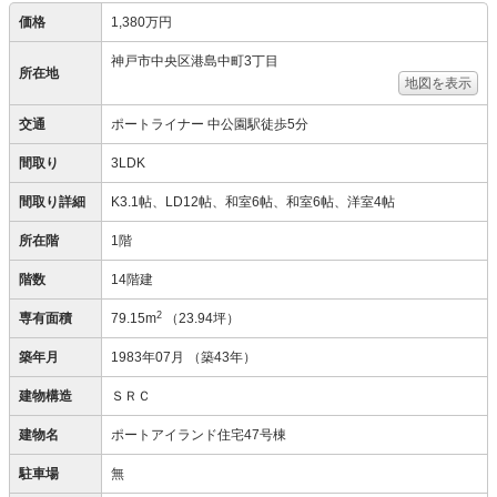
価格
1,380万円
神戸市中央区港島中町3丁目
所在地
地図を表示
交通
ポートライナー 中公園駅徒歩5分
間取り
3LDK
間取り詳細
K3.1帖、LD12帖、和室6帖、和室6帖、洋室4帖
所在階
1階
階数
14階建
2
専有面積
79.15m
（23.94坪）
築年月
1983年07月
（築43年）
建物構造
ＳＲＣ
建物名
ポートアイランド住宅47号棟
駐車場
無