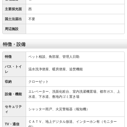
主要採光面
西
国土法届出
不要
周辺施設
特徴・設備
特徴
ペット相談、角部屋、管理人日勤
バス・トイ
温水洗浄便座、暖房便座、追焚機能
レ
収納
クローゼット
エレベーター、洗面化粧台、室内洗濯機置場、都市ガス、上
設備・機能
水道、下水道、敷地内ゴミ置き場
セキュリテ
シャッター雨戸、火災警報器（報知機）
ィ
ＣＡＴＶ、地上デジタル放送、インターホン有（モニター
TV・通信
付）