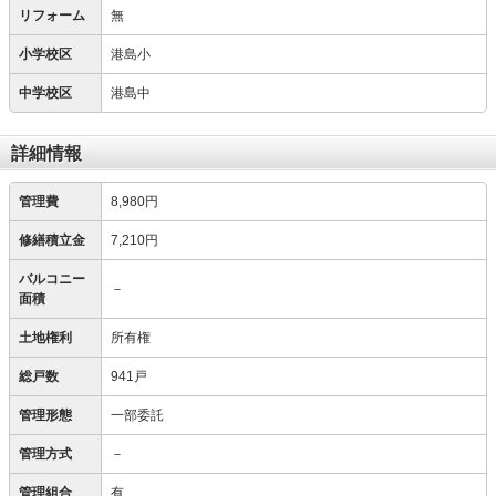
リフォーム
無
小学校区
港島小
中学校区
港島中
詳細情報
管理費
8,980円
修繕積立金
7,210円
バルコニー
－
面積
土地権利
所有権
総戸数
941戸
管理形態
一部委託
管理方式
－
管理組合
有