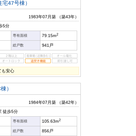
宅47号棟）
1983年07月築
（築43年）
歩5分
2
79.15m
専有面積
941戸
総戸数
ても安心
C棟）
1984年07月築
（築42年）
駅
徒歩5分
2
105.63m
専有面積
856戸
総戸数