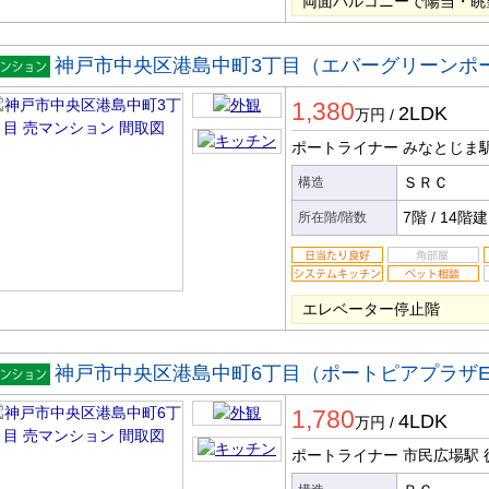
両面バルコニーで陽当・眺
神戸市中央区港島中町3丁目（エバーグリーンポ
マンシ
1,380
ン
2LDK
万円
/
ポートライナー みなとじま
ＳＲＣ
構造
7階
/
14階建
所在階/階数
エレベーター停止階
神戸市中央区港島中町6丁目（ポートピアプラザ
マンシ
1,780
ン
4LDK
万円
/
ポートライナー 市民広場駅