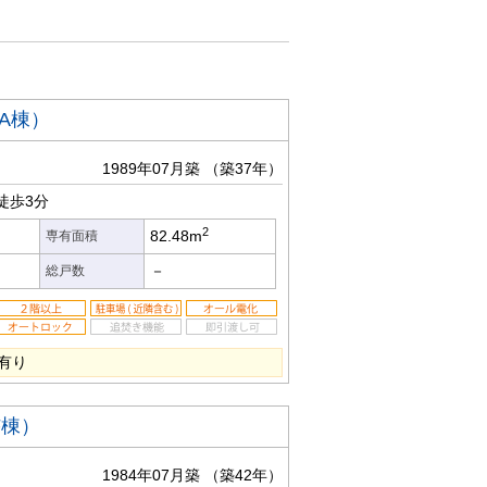
A棟）
1989年07月築
（築37年）
徒歩3分
2
82.48m
専有面積
－
総戸数
有り
F棟）
1984年07月築
（築42年）