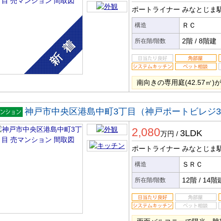
ポートライナー みなとじま
ＲＣ
構造
2階
/
8階建
所在階/階数
南向きの専用庭(42.57㎡)
神戸市中央区港島中町3丁目（神戸ポートビレジ
マンシ
2,080
ン
3LDK
万円
/
ポートライナー みなとじま
ＳＲＣ
構造
12階
/
14階
所在階/階数