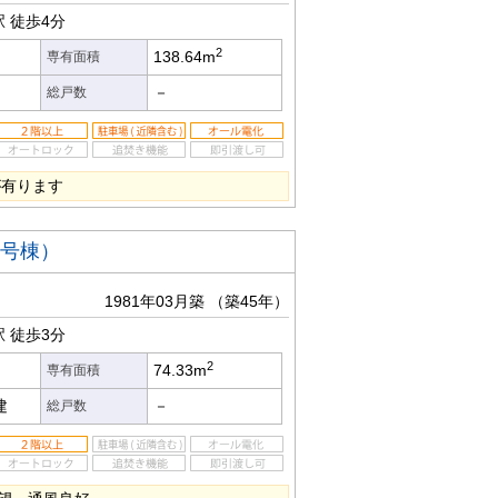
駅
徒歩4分
2
138.64m
専有面積
－
総戸数
が有ります
3号棟）
1981年03月築
（築45年）
駅
徒歩3分
2
74.33m
専有面積
建
－
総戸数