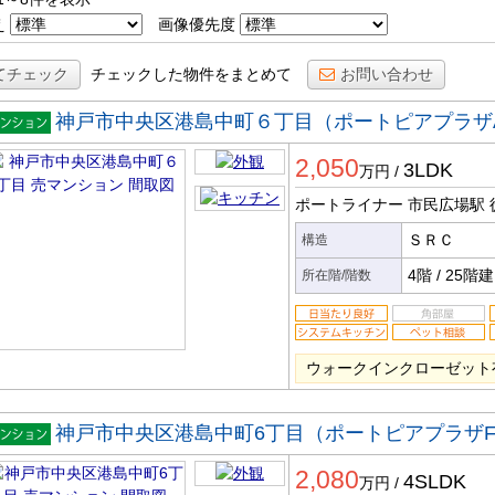
え
画像優先度
てチェック
チェックした物件をまとめて
お問い合わせ
神戸市中央区港島中町６丁目（ポートピアプラザ
マンシ
2,050
ン
3LDK
万円
/
ポートライナー 市民広場駅
ＳＲＣ
構造
4階
/
25階建
所在階/階数
ウォークインクローゼット
神戸市中央区港島中町6丁目（ポートピアプラザ
マンシ
2,080
ン
4SLDK
万円
/