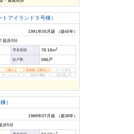
望・通風良好
ートアイランド５号棟）
1981年05月築
（築45年）
駅
徒歩3分
2
78.18m
専有面積
686戸
総戸数
E棟）
1988年07月築
（築38年）
徒歩5分
2