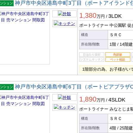
神戸市中央区港島中町3丁目（ポートアイランド住
マンシ
1,380
ン
3LDK
万円
/
ポートライナー 中公園駅
徒
ＳＲＣ
構造
1階
/
14階建
所在階/階数
1階部分の為、お子様がい
神戸市中央区港島中町6丁目（ポートピアプラザ
マンシ
1,890
ン
4SLDK
万円
/
ポートライナー みなとじま
ＳＲＣ
構造
4階
/
25階建
所在階/階数