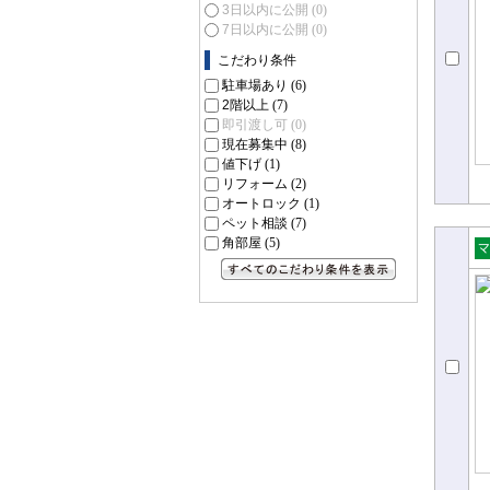
3日以内に公開
(0)
7日以内に公開
(0)
こだわり条件
駐車場あり
(6)
2階以上
(7)
即引渡し可
(0)
現在募集中
(8)
値下げ
(1)
リフォーム
(2)
オートロック
(1)
ペット相談
(7)
角部屋
(5)
売
すべてのこだわり条件を見る
ョ