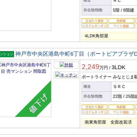
ＲＣ
構造
5階
/
8階建
所在階/階数
4LDK角部屋
神戸市中央区港島中町6丁目（ポートピアプラザ
マンシ
2,249
ン
3LDK
万円
/
ポートライナー みなとじま
ＳＲＣ
構造
22階
/
25階
所在階/階数
南東角部屋 全面改装済