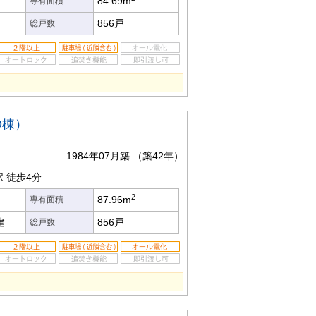
84.69m
専有面積
856戸
総戸数
D棟）
1984年07月築
（築42年）
駅
徒歩4分
2
87.96m
専有面積
建
856戸
総戸数