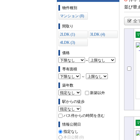
物件の条件で絞り込む
並び替
物件種別
マンション (8)
全
間取り
2LDK (1)
3LDK (4)
売
4LDK (3)
ョ
価格
～
専有面積
～
築年数
新築以外
駅からの徒歩
バス停からの時間を含む
情報公開日
売
指定なし
ョ
本日公開
(0)