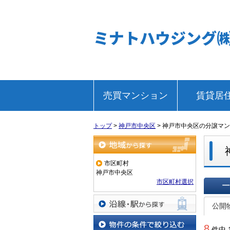
ミナトハウジング
売買マンション
賃貸居
トップ
>
神戸市中央区
>
神戸市中央区の分譲マン
地域から探す
市区町村
神戸市中央区
市区町村選択
一覧で
公開
沿線・駅から探す
8
件中 