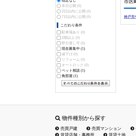
指定なし
市区
本日公開
(0)
3日以内に公開
(0)
7日以内に公開
(0)
神戸市
こだわり条件
駐車場あり
(0)
2階以上
(0)
即引渡し可
(0)
現在募集中
(1)
値下げ
(0)
リフォーム
(0)
オートロック
(0)
ペット相談
(1)
角部屋
(1)
すべてのこだわり条件を見る
物件種別から探す
売買戸建
売買マンション
賃貸店舗・事務所
賃貸土地