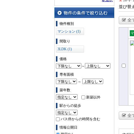
駅選択
並び替
全
物件の条件で絞り込む
物件種別
マンション (1)
売
間取り
ョ
3LDK (1)
価格
～
専有面積
～
築年数
新築以外
駅からの徒歩
全
バス停からの時間を含む
情報公開日