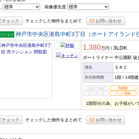
え
画像優先度
てチェック
チェックした物件をまとめて
お問い合わせ
神戸市中央区港島中町3丁目（ポートアイランド住
マンシ
1,380
ン
3LDK
万円
/
ポートライナー 中公園駅
徒
ＳＲＣ
構造
1階
/
14階建
所在階/階数
1階部分の為、お子様がい
てチェック
チェックした物件をまとめて
お問い合わせ