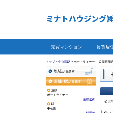
ミナトハウジング
売買マンション
賃貸居
トップ
>
中公園駅
>
ポートライナー 中公園駅周
地域から探す
沿線・駅から探す
沿線
ポートライナー
一覧で
沿線選択
公開
駅
中公園
1
件中 