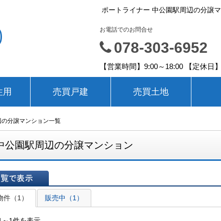
ポートライナー 中公園駅周辺の分譲
㈱
お電話でのお問合せ
078-303-6952
【営業時間】9:00～18:00 【
住用
売買戸建
売買土地
辺の分譲マンション一覧
中公園駅周辺の分譲マンション
表示
物件（1）
販売中（1）
1～1件を表示