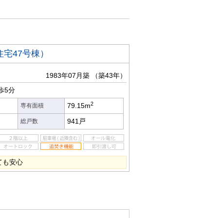
宅47号棟）
1983年07月築
（築43年）
歩5分
2
79.15m
専有面積
941戸
総戸数
ても安心