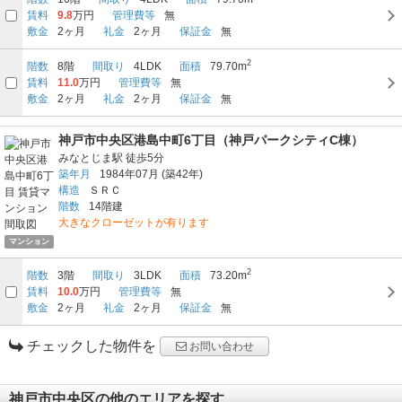
賃料
9.8
万円
管理費等
無
敷金
2ヶ月
礼金
2ヶ月
保証金
無
2
階数
8階
間取り
4LDK
面積
79.70m
賃料
11.0
万円
管理費等
無
敷金
2ヶ月
礼金
2ヶ月
保証金
無
神戸市中央区港島中町6丁目（神戸パークシティC棟）
みなとじま駅
徒歩5分
築年月
1984年07月
(築42年)
構造
ＳＲＣ
階数
14階建
大きなクローゼットが有ります
マンション
2
階数
3階
間取り
3LDK
面積
73.20m
賃料
10.0
万円
管理費等
無
敷金
2ヶ月
礼金
2ヶ月
保証金
無
チェックした物件を
お問い合わせ
神戸市中央区の他のエリアを探す