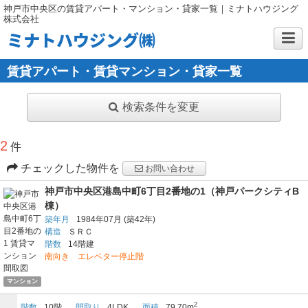
神戸市中央区の賃貸アパート・マンション・貸家一覧｜ミナトハウジング
株式会社
ミナトハウジング㈱
賃貸アパート・賃貸マンション・貸家一覧
検索条件を変更
2
件
チェックした物件を
お問い合わせ
神戸市中央区港島中町6丁目2番地の1（神戸パークシティB
棟）
築年月
1984年07月
(築42年)
構造
ＳＲＣ
階数
14階建
南向き エレベター停止階
マンション
2
階数
10階
間取り
4LDK
面積
79.70m