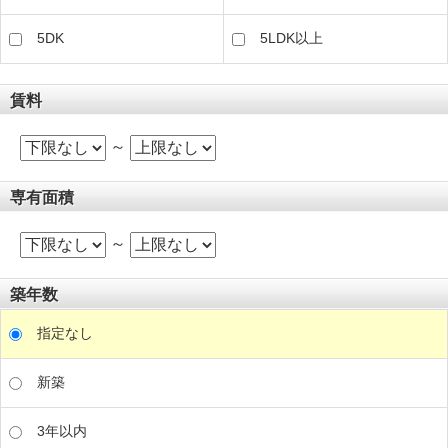
5DK
5LDK以上
賃料
～
専有面積
～
築年数
指定なし
新築
3年以内