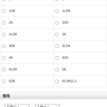
1DK
1LDK
2K
2DK
2LDK
3K
3DK
3LDK
4K
4DK
4LDK
5K
5DK
5LDK以上
価格
～